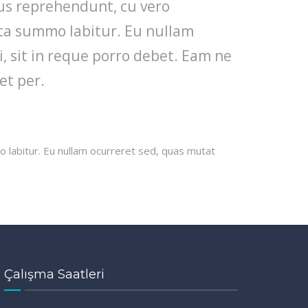
mus reprehendunt, cu vero
cta summo labitur. Eu nullam
, sit in reque porro debet. Eam ne
et per.
 labitur. Eu nullam ocurreret sed, quas mutat
Çalışma Saatleri