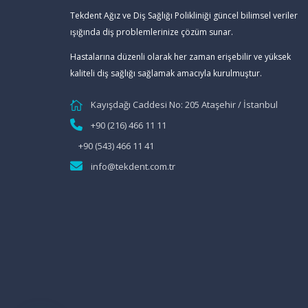
Tekdent Ağız ve Diş Sağlığı Polikliniği güncel bilimsel veriler
ışığında diş problemlerinize çözüm sunar.
Hastalarına düzenli olarak her zaman erişebilir ve yüksek
kaliteli diş sağlığı sağlamak amacıyla kurulmuştur.
Kayışdağı Caddesi No: 205 Ataşehir / İstanbul
+90 (216) 466 11 11
+90 (543) 466 11 41
info@tekdent.com.tr