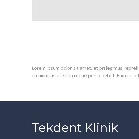
Lorem ipsum dolor sit amet, et pri legimus repreh
omnium ius ei, sit in reque porro debet. Eam ne adh
Tekdent Klinik