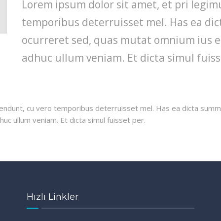
Lorem ipsum dolor sit amet, et pri legi
temporibus deterruisset mel. Has ea di
ocurreret sed, quas mutat omnium ius ei
adhuc ullum veniam. Et dicta simul fuiss
endunt, cu vero temporibus deterruisset mel. Has ea dicta summo
uc ullum veniam. Et dicta simul fuisset per.
Hızlı Linkler